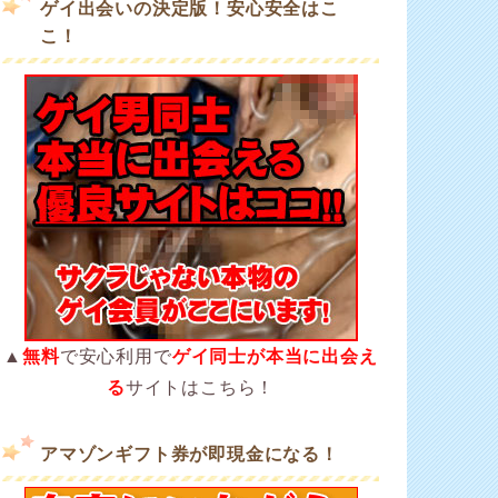
ゲイ出会いの決定版！安心安全はこ
こ！
▲
無料
で安心利用で
ゲイ同士が本当に出会え
る
サイトはこちら！
アマゾンギフト券が即現金になる！